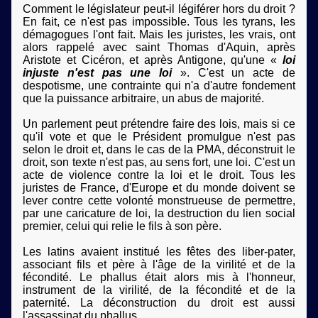
Comment le législateur peut-il légiférer hors du droit ?
En fait, ce n'est pas impossible. Tous les tyrans, les
démagogues l'ont fait. Mais les juristes, les vrais, ont
alors rappelé avec saint Thomas d'Aquin, après
Aristote et Cicéron, et après Antigone, qu'une «
loi
injuste n'est pas une loi
». C'est un acte de
despotisme, une contrainte qui n'a d'autre fondement
que la puissance arbitraire, un abus de majorité.
Un parlement peut prétendre faire des lois, mais si ce
qu'il vote et que le Président promulgue n'est pas
selon le droit et, dans le cas de la PMA, déconstruit le
droit, son texte n'est pas, au sens fort, une loi. C'est un
acte de violence contre la loi et le droit. Tous les
juristes de France, d'Europe et du monde doivent se
lever contre cette volonté monstrueuse de permettre,
par une caricature de loi, la destruction du lien social
premier, celui qui relie le fils à son père.
Les latins avaient institué les fêtes des liber-pater,
associant fils et père à l'âge de la virilité et de la
fécondité. Le phallus était alors mis à l'honneur,
instrument de la virilité, de la fécondité et de la
paternité. La déconstruction du droit est aussi
l'assassinat du phallus.