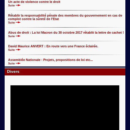
Un acte de violence contre le droit
Suite
Rétablir la responsabilité pénale des membres du gouvernement en cas de
complot contre la sûreté de l'Etat
Suite
Abus de droit : La loi Macron du 30 octobre 2017 rétablit la lettre de cachet !
Suite
David Maurice ANVERT : En route vers une France éclairée.
Suite
Assemblée Nationale - Projets, propositions de loi etc...
Suite
Divers
Bernard Chalumeau: Du droit fondamental de faire sécession de l'Union
Européenne.
Suite
Bernard Chalumeau: Les traités de Westphalie et la genèse du Droit
international.
Suite
Bernard Chalumeau: Petit inventaire des violations de la Constitution.
Suite