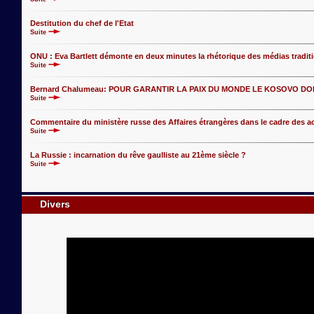
Destitution du chef de l'Etat
Suite
ONU : Eva Bartlett démonte en deux minutes la rhétorique des médias traditi
Suite
Bernard Chalumeau: POUR GARANTIR LA PAIX DU MONDE LE KOSOVO DOI
Suite
Commentaire du ministère russe des Affaires étrangères dans le cadre des ac
Suite
La Russie : incarnation du rêve gaulliste au 21ème siècle ?
Suite
Divers