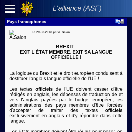
L'alliance
(ASF)
Pays francophones
Le 29-03-2018 par
A. Salon
Europe
BREXIT :
EXIT L'ÉTAT MEMBRE, EXIT SA LANGUE
OFFICIELLE !
Francophonie
Monde
La logique du Brexit et le droit européen conduisent à
destituer l'anglais langue officielle de l'UE !
Economie
Les textes
officiels
de l'UE doivent cesser d'être
rédigés en anglais, les dépenses de traduction de et
vers l'anglais payées par le budget européen, les
administrations des pays membres d'être forcées
d'accepter de traiter des textes
officiels
exclusivement en anglais et d'y répondre dans cette
langue.
Les États membres doivent être réunis pour poser, en