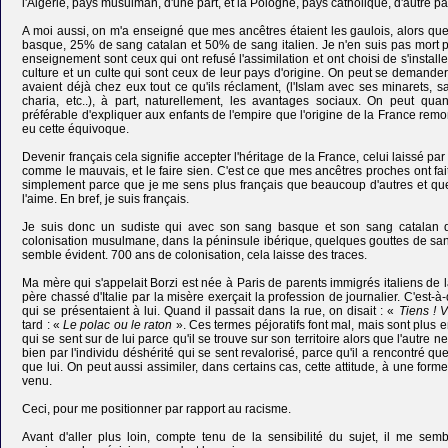
l'Algérie, pays musulman, d'une part, et la Pologne, pays catholique, d'autre par
A moi aussi, on m'a enseigné que mes ancêtres étaient les gaulois, alors qu
basque, 25% de sang catalan et 50% de sang italien. Je n'en suis pas mort po
enseignement sont ceux qui ont refusé l'assimilation et ont choisi de s'instal
culture et un culte qui sont ceux de leur pays d'origine. On peut se demander
avaient déjà chez eux tout ce qu'ils réclament, (l'Islam avec ses minarets, s
charia, etc..), à part, naturellement, les avantages sociaux. On peut qu
préférable d'expliquer aux enfants de l'empire que l'origine de la France remont
eu cette équivoque.
Devenir français cela signifie accepter l'héritage de la France, celui laissé p
comme le mauvais, et le faire sien. C'est ce que mes ancêtres proches ont fait
simplement parce que je me sens plus français que beaucoup d'autres et que 
l'aime. En bref, je suis français.
Je suis donc un sudiste qui avec son sang basque et son sang catalan d
colonisation musulmane, dans la péninsule ibérique, quelques gouttes de sa
semble évident. 700 ans de colonisation, cela laisse des traces.
Ma mère qui s'appelait Borzi est née à Paris de parents immigrés italiens de 
père chassé d'Italie par la misère exerçait la profession de journalier. C'est-à-
qui se présentaient à lui. Quand il passait dans la rue, on disait : «
Tiens ! Vo
tard : «
Le polac ou le raton
». Ces termes péjoratifs font mal, mais sont plus 
qui se sent sur de lui parce qu'il se trouve sur son territoire alors que l'autre n
bien par l'individu déshérité qui se sent revalorisé, parce qu'il a rencontré q
que lui. On peut aussi assimiler, dans certains cas, cette attitude, à une for
venu.
Ceci, pour me positionner par rapport au racisme.
Avant d'aller plus loin, compte tenu de la sensibilité du sujet, il me semb