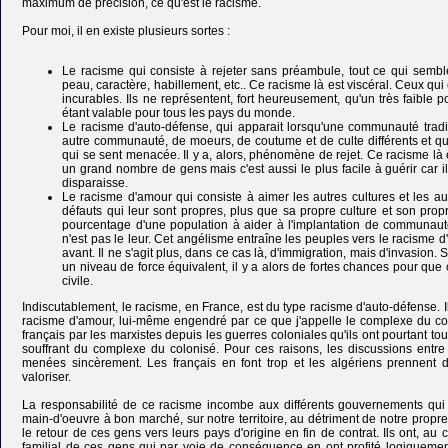
maximum de précision, ce qu'est le racisme.
Pour moi, il en existe plusieurs sortes :
Le racisme qui consiste à rejeter sans préambule, tout ce qui semble
peau, caractère, habillement, etc.. Ce racisme là est viscéral. Ceux qui
incurables. Ils ne représentent, fort heureusement, qu'un très faible 
étant valable pour tous les pays du monde.
Le racisme d'auto-défense, qui apparait lorsqu'une communauté tradi
autre communauté, de moeurs, de coutume et de culte différents et qu
qui se sent menacée. Il y a, alors, phénomène de rejet. Ce racisme là 
un grand nombre de gens mais c'est aussi le plus facile à guérir car il s
disparaisse.
Le racisme d'amour qui consiste à aimer les autres cultures et les aut
défauts qui leur sont propres, plus que sa propre culture et son prop
pourcentage d'une population à aider à l'implantation de communautés
n'est pas le leur. Cet angélisme entraîne les peuples vers le racisme d
avant. Il ne s'agit plus, dans ce cas là, d'immigration, mais d'invasion
un niveau de force équivalent, il y a alors de fortes chances pour que
civile.
Indiscutablement, le racisme, en France, est du type racisme d'auto-défense. 
racisme d'amour, lui-même engendré par ce que j'appelle le complexe du colon
français par les marxistes depuis les guerres coloniales qu'ils ont pourtant tou
souffrant du complexe du colonisé. Pour ces raisons, les discussions entre 
menées sincèrement. Les français en font trop et les algériens prennent 
valoriser.
La responsabilité de ce racisme incombe aux différents gouvernements qui 
main-d'oeuvre à bon marché, sur notre territoire, au détriment de notre propre
le retour de ces gens vers leurs pays d'origine en fin de contrat. Ils ont, au 
familial de ces gens qui par voie de conséquence en ont profité logiquement 