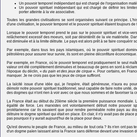
Un pouvoir temporel indépendant qui est chargé de l'organisation matéri
Un pouvoir spirituel indépendant qui est chargé de définir les limi
porter atteinte à la vie associative.
Toutes les grandes civilisations se sont organisées suivant ce principe. L'hi
d'une civilisation, le pouvoir temporel et le pouvoir spirituel étaient toujours de
Lorsque le pouvoir temporel prend le pas sur le pouvoir spirituel et vice-vers
relâchement excessif des moeurs, soit par désintérêt de la vie matérielle. Dans
est diminuée et à la limite détruite. Le pays est alors prêt à se faire conquérir so
Par exemple, dans tous les pays islamiques, où le pouvoir spirituel domin
pétrolières pour assurer leur survie, ils sont en pleine déconfiture économique
Par exemple, en France, où le pouvoir temporel est pratiquement le seul maîtr
valeur ont été complètement diminuées et beaucoup de gens en sont à récl
l'époque du déclin, «
du pain et des jeux de cirque
». Pour certains, en Fran
manquer. Je ne crois pas que les jeux de cirque suffiront.
La laïcité issue d'une idée qui, je l'espère, était généreuse, n'aura eu po
démolir notre pouvoir spirituel traditionnel, seul capable de faire notre unité,
des dogmes qui n'ont rien à voir avec ce que nous sommes et de favoriser la c
La France était au début du 20ème siècle la première puissance mondiale. L'é
égalité de force. Les marxistes ont volontairement détruit notre pouvoir sp
prolétarienne car ils savaient que pour rendre perméable notre pays au dogm
détruire le dogme spirituel qui était en place. En clair, il n'y avait pas de pla
pas pourquoi il y aurait aujourd'hui de la place pour deux.
Qu'est devenu le peuple de France, au milieu de tout cela ? Ils n'en ont pas te
d'un dogme païen laissant ainsi la France sans défense devant une invasion de