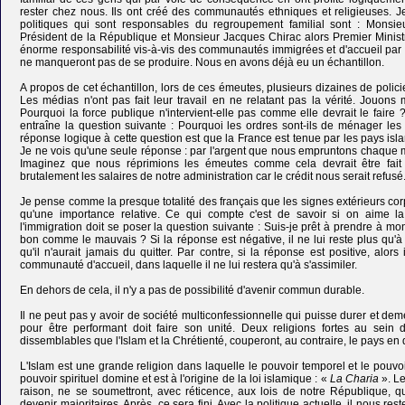
rester chez nous. Ils ont créé des communautés ethniques et religieuses.
politiques qui sont responsables du regroupement familial sont : Monsieu
Président de la République et Monsieur Jacques Chirac alors Premier Mini
énorme responsabilité vis-à-vis des communautés immigrées et d'accueil par 
ne manqueront pas de se produire. Nous en avons déjà eu un échantillon.
A propos de cet échantillon, lors de ces émeutes, plusieurs dizaines de polici
Les médias n'ont pas fait leur travail en ne relatant pas la vérité. Jouons 
Pourquoi la force publique n'intervient-elle pas comme elle devrait le faire 
entraîne la question suivante : Pourquoi les ordres sont-ils de ménager l
réponse logique à cette question est que la France est tenue par les pays is
Je ne vois qu'une seule réponse : par l'argent que nous empruntons chaque m
Imaginez que nous réprimions les émeutes comme cela devrait être fait
brutalement les salaires de notre administration car le crédit nous serait refusé.
Je pense comme la presque totalité des français que les signes extérieurs cor
qu'une importance relative. Ce qui compte c'est de savoir si on aime la 
l'immigration doit se poser la question suivante : Suis-je prêt à prendre à m
bon comme le mauvais ? Si la réponse est négative, il ne lui reste plus qu'à
qu'il n'aurait jamais du quitter. Par contre, si la réponse est positive, alor
communauté d'accueil, dans laquelle il ne lui restera qu'à s'assimiler.
En dehors de cela, il n'y a pas de possibilité d'avenir commun durable.
Il ne peut pas y avoir de société multiconfessionnelle qui puisse durer et de
pour être performant doit faire son unité. Deux religions fortes au sein
dissemblables que l'Islam et la Chrétienté, couperont, au contraire, le pays en
L'Islam est une grande religion dans laquelle le pouvoir temporel et le pouvoir
pouvoir spirituel domine et est à l'origine de la loi islamique : «
La Charia
». L
raison, ne se soumettront, avec réticence, aux lois de notre République, qu
devenir majoritaires. Après, ce sera fini. Avec la politique actuelle, il nous 