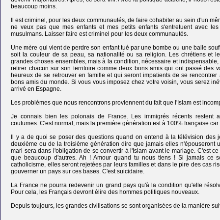
beaucoup moins.
Il est criminel, pour les deux communautés, de faire cohabiter au sein d'un mêm
ne veux pas que mes enfants et mes petits enfants s'entretuent avec les 
musulmans. Laisser faire est criminel pour les deux communautés.
Une mère qui vient de perdre son enfant tué par une bombe ou une balle sou
soit la couleur de sa peau, sa nationalité ou sa religion. Les chrétiens et
grandes choses ensembles, mais à la condition, nécessaire et indispensable, 
retirer chacun sur son territoire comme deux bons amis qui ont passé des
heureux de se retrouver en famille et qui seront impatients de se rencontre
bons amis du monde. Si vous vous imposez chez votre voisin, vous serez inévi
arrivé en Espagne.
Les problèmes que nous rencontrons proviennent du fait que l'Islam est incompa
Je connais bien les polonais de France. Les immigrés récents restent a
coutumes. C'est normal, mais la première génération est à 100% française car i
Il y a de quoi se poser des questions quand on entend à la télévision de
deuxième ou de la troisième génération dire que jamais elles n'épouseront un c
mari sera dans l'obligation de se convertir à l'Islam avant le mariage. C'est ce 
que beaucoup d'autres. Ah ! Amour quand tu nous tiens ! Si jamais ce so
catholicisme, elles seront rejetées par leurs familles et dans le pire des cas r
gouverner un pays sur ces bases. C'est suicidaire.
La France ne pourra redevenir un grand pays qu'à la condition qu'elle résolv
Pour cela, les Français devront élire des hommes politiques nouveaux.
Depuis toujours, les grandes civilisations se sont organisées de la manière sui