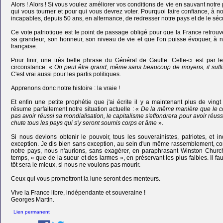
Alors ! Alors ! Si vous voulez améliorer vos conditions de vie en sauvant notre
qui vous tourner et pour qui vous devrez voter. Pourquoi faire confiance, à n
incapables, depuis 50 ans, en alternance, de redresser notre pays et de le séc
Ce vote patriotique est le point de passage obligé pour que la France retrouv
sa grandeur, son honneur, son niveau de vie et que l'on puisse évoquer, à nou
française.
Pour finir, une très belle phrase du Général de Gaulle. Celle-ci est par 
circonstance: «
On peut être grand, même sans beaucoup de moyens, il suffit d
C'est vrai aussi pour les partis politiques.
Apprenons donc notre histoire : la vraie !
Et enfin une petite prophétie que j'ai écrite il y a maintenant plus de ving
résume parfaitement notre situation actuelle : «
De la même manière que le c
pas avoir réussi sa mondialisation, le capitalisme s'effondrera pour avoir réussi
chute tous les pays qui s'y seront soumis corps et âme
».
Si nous devions obtenir le pouvoir, tous les souverainistes, patriotes, et
exception. Je dis bien sans exception, au sein d'un même rassemblement, com
notre pays, nous n'aurions, sans exagérer, en paraphrasant Winston Churchil
temps, « que de la sueur et des larmes », en préservant les plus faibles. Il fa
tôt sera le mieux, si nous ne voulons pas mourir.
Ceux qui vous promettront la lune seront des menteurs.
Vive la France libre, indépendante et souveraine !
Georges Martin.
Lien permanent