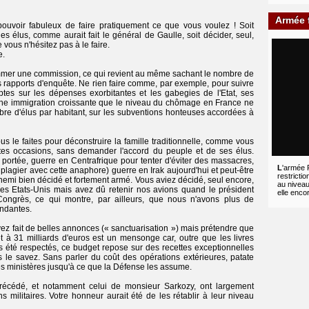
Armée f
ouvoir fabuleux de faire pratiquement ce que vous voulez ! Soit
s élus, comme aurait fait le général de Gaulle, soit décider, seul,
 vous n'hésitez pas à le faire.
e.
ommer une commission, ce qui revient au même sachant le nombre de
es rapports d'enquête. Ne rien faire comme, par exemple, pour suivre
s sur les dépenses exorbitantes et les gabegies de l'Etat, ses
'une immigration croissante que le niveau du chômage en France ne
bre d'élus par habitant, sur les subventions honteuses accordées à
s le faites pour déconstruire la famille traditionnelle, comme vous
intes occasions, sans demander l'accord du peuple et de ses élus.
 portée, guerre en Centrafrique pour tenter d'éviter des massacres,
L
'armée 
lagier avec cette anaphore) guerre en Irak aujourd'hui et peut-être
restricti
emi bien décidé et fortement armé. Vous aviez décidé, seul encore,
au niveau
es Etats-Unis mais avez dû retenir nos avions quand le président
elle enco
ngrès, ce qui montre, par ailleurs, que nous n'avons plus de
endantes.
ez fait de belles annonces (« sanctuarisation ») mais prétendre que
et à 31 milliards d'euros est un mensonge car, outre que les livres
s été respectés, ce budget repose sur des recettes exceptionnelles
 le savez. Sans parler du coût des opérations extérieures, patate
s ministères jusqu'à ce que la Défense les assume.
récédé, et notamment celui de monsieur Sarkozy, ont largement
 militaires. Votre honneur aurait été de les rétablir à leur niveau