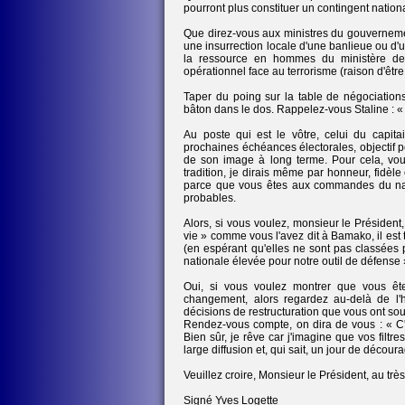
pourront plus constituer un contingent nationa
Que direz-vous aux ministres du gouvernemen
une insurrection locale d'une banlieue ou d'
la ressource en hommes du ministère de la
opérationnel face au terrorisme (raison d'êtr
Taper du poing sur la table de négociations
bâton dans le dos. Rappelez-vous Staline : «
Au poste qui est le vôtre, celui du capita
prochaines échéances électorales, objectif pe
de son image à long terme. Pour cela, vous
tradition, je dirais même par honneur, fidèl
parce que vous êtes aux commandes du navi
probables.
Alors, si vous voulez, monsieur le Présiden
vie » comme vous l'avez dit à Bamako, il est
(en espérant qu'elles ne sont pas classées 
nationale élevée pour notre outil de défense 
Oui, si vous voulez montrer que vous ête
changement, alors regardez au-delà de l'h
décisions de restructuration que vous ont sou
Rendez-vous compte, on dira de vous : « C'e
Bien sûr, je rêve car j'imagine que vos filtre
large diffusion et, qui sait, un jour de décou
Veuillez croire, Monsieur le Président, au tr
Signé Yves Logette