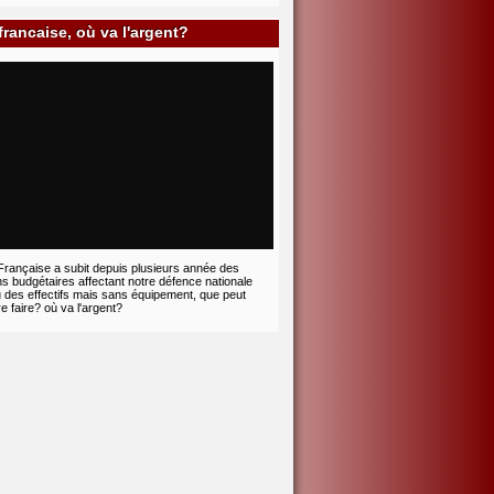
rancaise, où va l'argent?
Française a subit depuis plusieurs année des
ons budgétaires affectant notre défence nationale
 des effectifs mais sans équipement, que peut
re faire? où va l'argent?