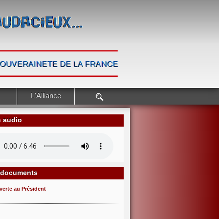
L'Alliance
n audio
 documents
verte au Président