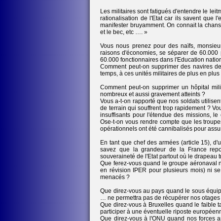
Les militaires sont fatigués d'entendre le leit
rationalisation de l'Etat car ils savent qu
manifester bruyamment. On connait la chanson 
et le bec, etc …. »
Vous nous prenez pour des naïfs, monsieur
raisons d'économies, se séparer de 60.000
60.000 fonctionnaires dans l'Education national
Comment peut-on supprimer des navires de
temps, à ces unités militaires de plus en plu
Comment peut-on supprimer un hôpital milit
nombreux et aussi gravement atteints ?
Vous a-t-on rapporté que nos soldats utilis
de terrain qui souffrent trop rapidement ? Vo
insuffisants pour l'étendue des missions, l
Ose-t-on vous rendre compte que les troupes
opérationnels ont été cannibalisés pour assur
En tant que chef des armées (article 15), d
savez que la grandeur de la France repos
souveraineté de l'Etat partout où le drapeau tri
Que ferez-vous quand le groupe aéronaval ne
en révision IPER pour plusieurs mois) ni se
menacés ?
Que direz-vous au pays quand le sous équipe
… ne permettra pas de récupérer nos otages
Que direz-vous à Bruxelles quand le faible 
participer à une éventuelle riposte européen
Que direz-vous à l'ONU quand nos forces a