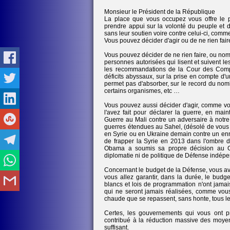
Monsieur le Président de la République
La place que vous occupez vous offre le p
prendre appui sur la volonté du peuple et de
sans leur soutien voire contre celui-ci, comme
Vous pouvez décider d'agir ou de ne rien fair
Vous pouvez décider de ne rien faire, ou n
personnes autorisées qui lisent et suivent l
les recommandations de la Cour des Compte
déficits abyssaux, sur la prise en compte d
permet pas d'absorber, sur le record du nom
certains organismes, etc …
Vous pouvez aussi décider d'agir, comme vou
l'avez fait pour déclarer la guerre, en ma
Guerre au Mali contre un adversaire à notre
guerres étendues au Sahel, (désolé de vous p
en Syrie ou en Ukraine demain contre un enn
de frapper la Syrie en 2013 dans l'ombre d
Obama a soumis sa propre décision au Co
diplomatie ni de politique de Défense indép
Concernant le budget de la Défense, vous av
vous allez garantir, dans la durée, le budg
blancs et lois de programmation n'ont jamai
qui ne seront jamais réalisées, comme vous
chaude que se repassent, sans honte, tous le
Certes, les gouvernements qui vous ont p
contribué à la réduction massive des moyens
suffisant.