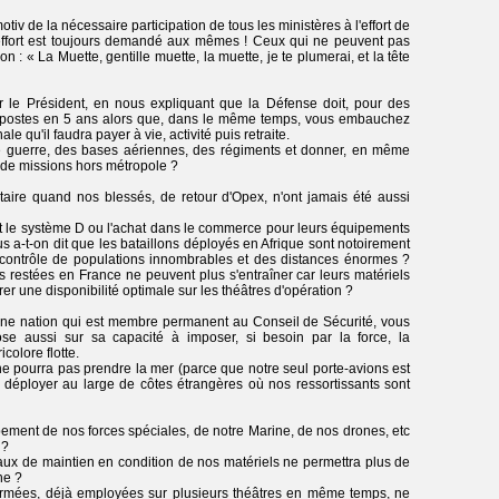
motiv de la nécessaire participation de tous les ministères à l'effort de
e l'effort est toujours demandé aux mêmes ! Ceux qui ne peuvent pas
: « La Muette, gentille muette, la muette, je te plumerai, et la tête
 le Président, en nous expliquant que la Défense doit, pour des
 postes en 5 ans alors que, dans le même temps, vous embauchez
e qu'il faudra payer à vie, activité puis retraite.
 guerre, des bases aériennes, des régiments et donner, en même
s de missions hors métropole ?
aire quand nos blessés, de retour d'Opex, n'ont jamais été aussi
ent le système D ou l'achat dans le commerce pour leurs équipements
us a-t-on dit que les bataillons déployés en Afrique sont notoirement
e contrôle de populations innombrables et des distances énormes ?
 restées en France ne peuvent plus s'entraîner car leurs matériels
er une disponibilité optimale sur les théâtres d'opération ?
'une nation qui est membre permanent au Conseil de Sécurité, vous
e aussi sur sa capacité à imposer, si besoin par la force, la
colore flotte.
 pourra pas prendre la mer (parce que notre seul porte-avions est
 déployer au large de côtes étrangères où nos ressortissants sont
ment de nos forces spéciales, de notre Marine, de nos drones, etc
 ?
taux de maintien en condition de nos matériels ne permettra plus de
ne ?
rmées, déjà employées sur plusieurs théâtres en même temps, ne