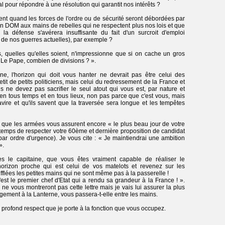
l pour répondre à une résolution qui garantit nos intérêts ?
t quand les forces de l'ordre ou de sécurité seront débordées par
un DOM aux mains de rebelles qui ne respectent plus nos lois et que
 défense s'avérera insuffisante du fait d'un surcroit d'emploi
e de nos guerres actuelles), par exemple ?
, quelles qu'elles soient, n'impressionne que si on cache un gros
 Le Pape, combien de divisions ? ».
ine, l'horizon qui doit vous hanter ne devrait pas être celui des
tit de petits politiciens, mais celui du redressement de la France et
 ne devez pas sacrifier le seul atout qui vous est, par nature et
e en tous temps et en tous lieux, non pas parce que c'est vous, mais
re et qu'ils savent que la traversée sera longue et les tempêtes
t, que les armées vous assurent encore « le plus beau jour de votre
 temps de respecter votre 60ème et dernière proposition de candidat
par ordre d'urgence). Je vous cite : « Je maintiendrai une ambition
».
s le capitaine, que vous êtes vraiment capable de réaliser le
orizon proche qui est celui de vos matelots et revenez sur les
fflées les petites mains qui ne sont même pas à la passerelle !
st le premier chef d'Etat qui a rendu sa grandeur à la France ! ».
s ne vous montreront pas cette lettre mais je vais lui assurer la plus
ragement à la Lanterne, vous passera-t-elle entre les mains.
ès profond respect que je porte à la fonction que vous occupez.